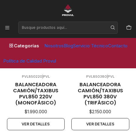
Horario de atención Lunes a Viernes de 09:00 a 17:30 horas
Inicio
Balanceadoras
Buses y Camiones
Buses y Camiones
Categorías
Nosotros
Blog
Servicio Técnico
Contacto
FILTROS
Política de Calidad Provul
PVL850220
|
PVL
PVL850380
|
PVL
No disponible
Agotado
BALANCEADORA
BALANCEADORA
CAMIÓN/TAXIBUS
CAMIÓN/TAXIBUS
PVL850 220V
PVL850 380V
(MONOFÁSICO)
(TRIFÁSICO)
$1.990.000
$2.150.000
VER DETALLES
VER DETALLES