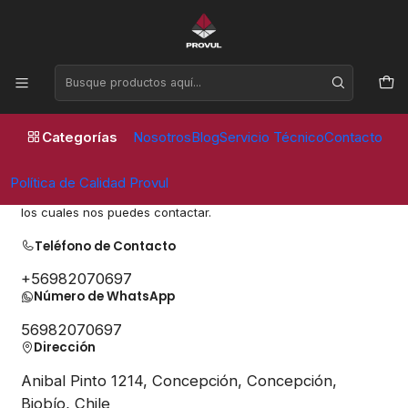
Horario de atención Lunes a Viernes de 09:00 a 17:30 horas
Inicio
Contacto
Categorías
Nosotros
Blog
Servicio Técnico
Contacto
Contáctanos
Política de Calidad Provul
Aquí puedes encontrar todos los canales disponibles mediante
los cuales nos puedes contactar.
Teléfono de Contacto
+56982070697
Número de WhatsApp
56982070697
Dirección
Anibal Pinto 1214, Concepción, Concepción,
Biobío, Chile