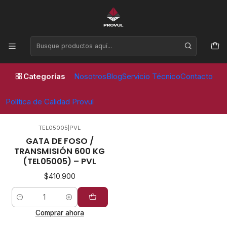
Horario de atención Lunes a Viernes de 09:00 a 17:30 horas
Inicio
Gatas
Foso
Foso
Categorías
Nosotros
Blog
Servicio Técnico
Contacto
FILTROS
Política de Calidad Provul
TEL05005
|
PVL
GATA DE FOSO /
TRANSMISIÓN 600 KG
(TEL05005) – PVL
$410.900
Cantidad
Comprar ahora