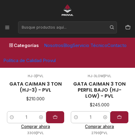
Horario de atención Lunes a Viernes de 09:00 a 17:30 horas
Inicio
Gatas
Gatas
Categorías
Nosotros
Blog
Servicio Técnico
Contacto
FILTROS
Política de Calidad Provul
HJ-3
|
PVL
HJ-3LOW
|
PVL
GATA CAIMAN 3 TON
GATA CAIMAN 3 TON
(HJ-3) - PVL
PERFIL BAJO (HJ-
LOW) - PVL
$210.000
$245.000
Cantidad
Cantidad
Comprar ahora
Comprar ahora
3309
|
PVL
2799
|
PVL