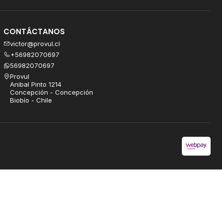
CONTÁCTANOS
victor@provul.cl
+56982070697
56982070697
Provul
Anibal Pinto 1214
Concepción - Concepción
Biobío - Chile