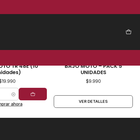
1741
|
PVL
1309
|
PVL
No disponible
V 6 RECTA BAJO
VALVULA V 8 RECTA PERFIL
OTO TR 48E (10
BAJO MOTO – PACK 5
idades)
UNIDADES
$19.990
$9.990
VER DETALLES
prar ahora