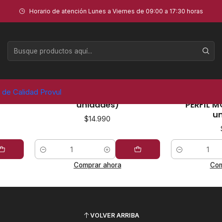
Horario de atención Lunes a Viernes de 09:00 a 17:30 horas
Moto
78
|
PVL
a de Calidad Provul
 (10
VALVULA MOTO PVR 70 (10
VALVULA 
unidades)
PERFIL M
un
$14.990
Cantidad
Cantidad
Comprar ahora
Com
VOLVER ARRIBA