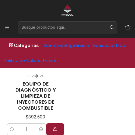
Horario de atención Lunes a Viernes de 09:00 a 17:30 horas
Inicio
Equipos de taller
Diagnóstico
Diagnóstico
Categorías
Nosotros
Blog
Servicio Técnico
Contacto
FILTROS
Política de Calidad Provul
3329
|
PVL
EQUIPO DE
DIAGNÓSTICO Y
LIMPIEZA DE
INYECTORES DE
COMBUSTIBLE
$892.500
Cantidad