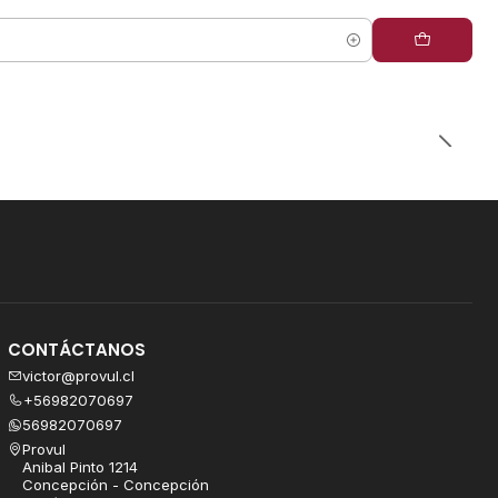
CONTÁCTANOS
victor@provul.cl
+56982070697
56982070697
Provul
Anibal Pinto 1214
Concepción - Concepción