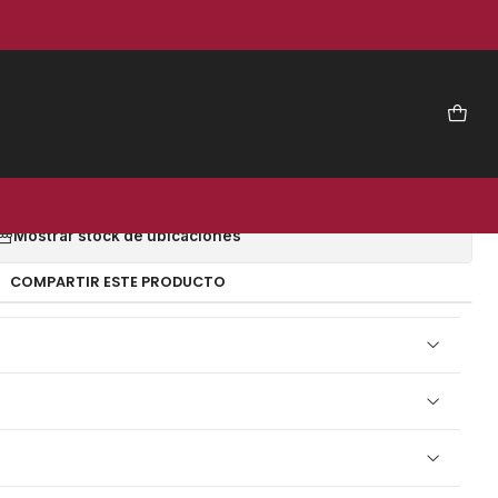
|
DORA 3D PVL VA2023
EGAR AL CARRO
COMPRAR AHORA
Mostrar stock de ubicaciones
COMPARTIR ESTE PRODUCTO