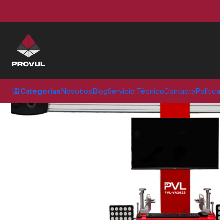
Inicio
Resto de Envios
ALINEADORA 3D PVL VA2023
Categorías
Nosotros
Blog
Servicio Técnico
Contacto
Polític