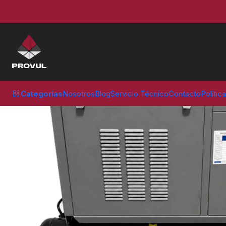
Inicio
Compresores
Tornillo
COMPRESOR TORNILLO 3 HP 300 LT
Categorías
Nosotros
Blog
Servicio Técnico
Contacto
Polític