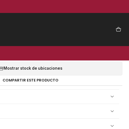
|
R TORNILLO 3 HP 300 LT
20V/50HZ - PVL
EGAR AL CARRO
COMPRAR AHORA
Mostrar stock de ubicaciones
COMPARTIR ESTE PRODUCTO