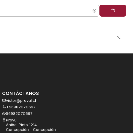
CONTÁCTANOS
victor@provul.cl
+56982070697
56982070697
Provul
Anibal Pinto 1214
Concepción - Concepción