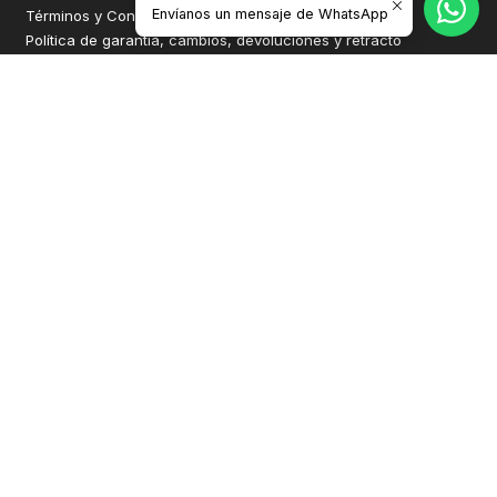
Envíanos un mensaje de WhatsApp
Términos y Condiciones
Política de garantía, cambios, devoluciones y retracto
Contacto
Política de privacidad
CONTÁCTANOS
victor@provul.cl
+56982070697
56982070697
Provul
Anibal Pinto 1214
Concepción - Concepción
Biobío - Chile
2026 Provul.
Todos los derechos reservados.
Desarrollado por Jumpseller
.