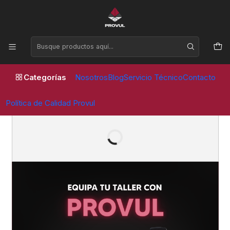
Horario de atención Lunes a Viernes de 09:00 a 17:30 horas
Envío a todo Chile
Servicio técnico y
garantía
Categorías
Nosotros
Blog
Servicio Técnico
Contacto
Calidad y Precios
Pago Seguro con
bajos
todo método de
Pago
Política de Calidad Provul