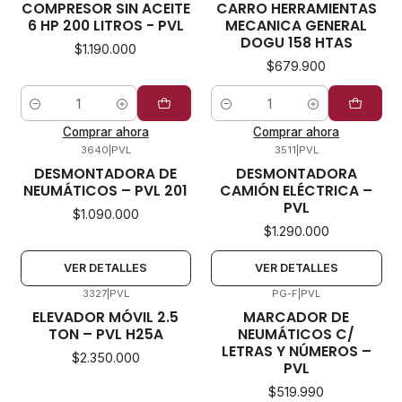
COMPRESOR SIN ACEITE
CARRO HERRAMIENTAS
6 HP 200 LITROS - PVL
MECANICA GENERAL
DOGU 158 HTAS
$1.190.000
$679.900
Cantidad
Cantidad
Comprar ahora
Comprar ahora
3640
|
PVL
3511
|
PVL
No disponible
No disponible
DESMONTADORA DE
DESMONTADORA
NEUMÁTICOS – PVL 201
CAMIÓN ELÉCTRICA –
PVL
$1.090.000
$1.290.000
VER DETALLES
VER DETALLES
3327
|
PVL
PG-F
|
PVL
ELEVADOR MÓVIL 2.5
MARCADOR DE
TON – PVL H25A
NEUMÁTICOS C/
LETRAS Y NÚMEROS –
$2.350.000
PVL
$519.990