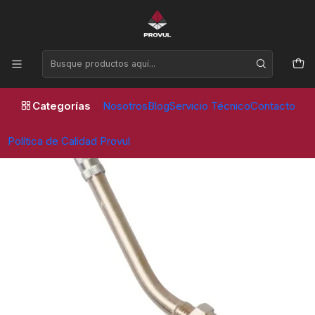
Horario de atención Lunes a Viernes de 09:00 a 17:30 horas
Inicio
Valvulas
Camion y Taxibus
VALVULA CURVA V3.20.4 TAXIBUS (europea) - (15 unidades)
Categorías
Nosotros
Blog
Servicio Técnico
Contacto
Política de Calidad Provul