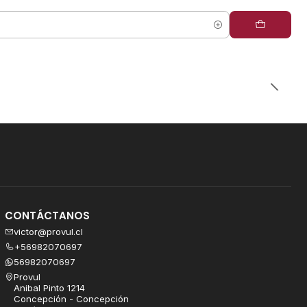
CONTÁCTANOS
victor@provul.cl
+56982070697
56982070697
Provul
Anibal Pinto 1214
Concepción - Concepción