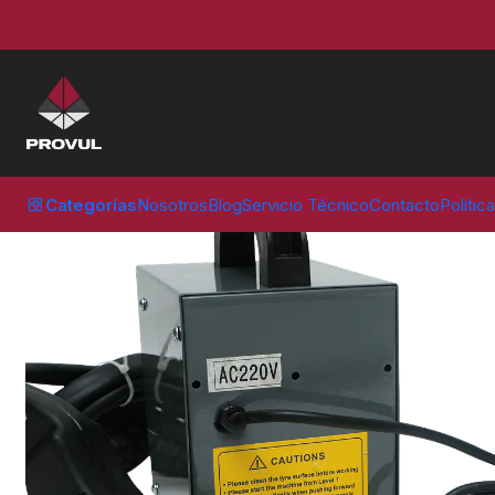
Inicio
Equipos de taller
REDIBUJADORA DE NEUMATICOS (PG-DH)
Categorías
Nosotros
Blog
Servicio Técnico
Contacto
Polític