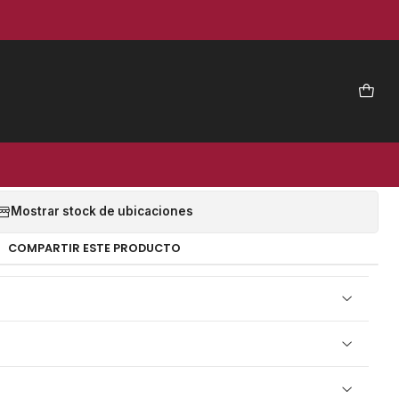
|
A DE NEUMATICOS (PG-DH)
- PVL
EGAR AL CARRO
COMPRAR AHORA
Mostrar stock de ubicaciones
COMPARTIR ESTE PRODUCTO