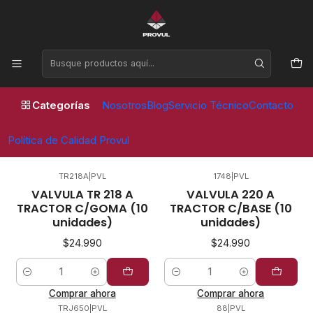
Horario de atención Lunes a Viernes de 09:00 a 17:30 horas
Inicio
Valvulas
Agricola y Forestal OTR
Agricola y Forestal OTR
Categorías
Nosotros
Blog
Servicio Técnico
Contacto
FILTROS
Política de Calidad Provul
TR218A
|
PVL
1748
|
PVL
VALVULA TR 218 A
VALVULA 220 A
TRACTOR C/GOMA (10
TRACTOR C/BASE (10
unidades)
unidades)
$24.990
$24.990
Cantidad
Cantidad
Comprar ahora
Comprar ahora
TRJ650
|
PVL
88
|
PVL