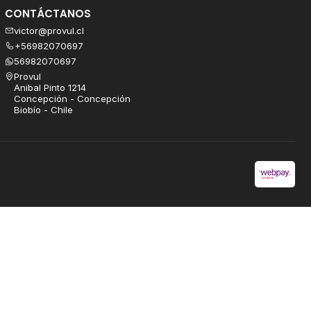
CONTÁCTANOS
victor@provul.cl
+56982070697
56982070697
Provul
Anibal Pinto 1214
Concepción - Concepción
Biobío - Chile