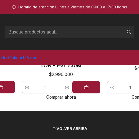
Horario de atención Lunes a Viernes de 09:00 a 17:30 horas
Tijera
PVLZ30M
|
PVL
a de Calidad Provul
- PVL
ELEVADOR TIJERA MÓVIL 3
ELEVADOR T
TON - PVL Z30M
$
$2.990.000
Cantidad
Cantidad
Comprar ahora
Com
VOLVER ARRIBA