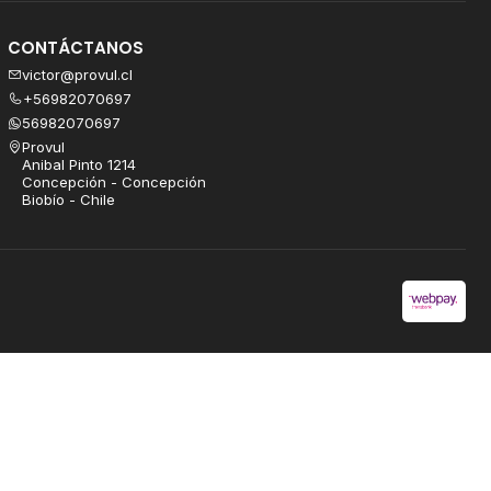
CONTÁCTANOS
victor@provul.cl
+56982070697
56982070697
Provul
Anibal Pinto 1214
Concepción - Concepción
Biobío - Chile