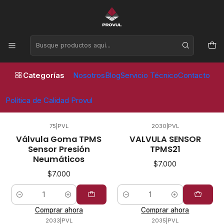
Horario de atención Lunes a Viernes de 09:00 a 17:30 horas
Inicio
Valvulas
Sensor
Sensor
Categorías
Nosotros
Blog
Servicio Técnico
Contacto
FILTROS
Política de Calidad Provul
75
|
PVL
2030
|
PVL
Válvula Goma TPMS
VALVULA SENSOR
Sensor Presión
TPMS21
Neumáticos
$7.000
$7.000
Cantidad
Cantidad
Comprar ahora
Comprar ahora
2033
|
PVL
2035
|
PVL