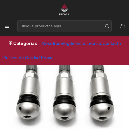
Horario de atención Lunes a Viernes de 09:00 a 17:30 horas
Inicio
Valvulas
Sensor
VALVULA SENSOR TPMS25 – PACK 2 UNIDADES
Categorías
Nosotros
Blog
Servicio Técnico
Contacto
Política de Calidad Provul