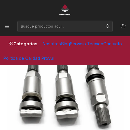
Horario de atención Lunes a Viernes de 09:00 a 17:30 horas
Inicio
Valvulas
Sensor
VALVULA SENSOR TPMS27 – PACK 2 UNIDADES
Categorías
Nosotros
Blog
Servicio Técnico
Contacto
Política de Calidad Provul