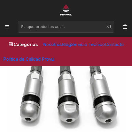
Horario de atención Lunes a Viernes de 09:00 a 17:30 horas
Inicio
Valvulas
Sensor
VALVULA SENSOR TPMS22 (5 unidades)
Categorías
Nosotros
Blog
Servicio Técnico
Contacto
Política de Calidad Provul