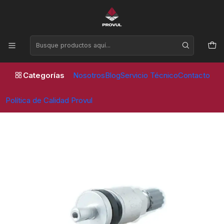
Horario de atención Lunes a Viernes de 09:00 a 17:30 horas
Inicio
Valvulas
Sensor
VALVULA SENSOR TPMS21
Categorías
Nosotros
Blog
Servicio Técnico
Contacto
Política de Calidad Provul