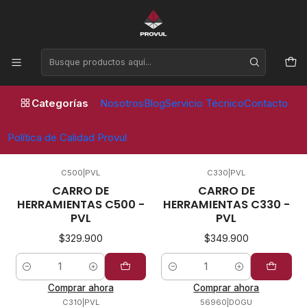
Horario de atención Lunes a Viernes de 09:00 a 17:30 horas
Inicio
Equipos de taller
Carros de herramientas
Carros de herramientas
Categorías
Nosotros
Blog
Servicio Técnico
Contacto
FILTROS
Política de Calidad Provul
C500
|
PVL
C330
|
PVL
CARRO DE
CARRO DE
HERRAMIENTAS C500 -
HERRAMIENTAS C330 -
PVL
PVL
$329.900
$349.900
Cantidad
Cantidad
Comprar ahora
Comprar ahora
C310
|
PVL
56960
|
DOGU