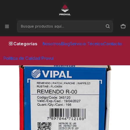
Horario de atención Lunes a Viernes de 09:00 a 17:30 horas
Inicio
Parches
Vipal
PARCHE R 00 30 MM (195 UNID) - VIPAL
Categorías
Nosotros
Blog
Servicio Técnico
Contacto
Política de Calidad Provul