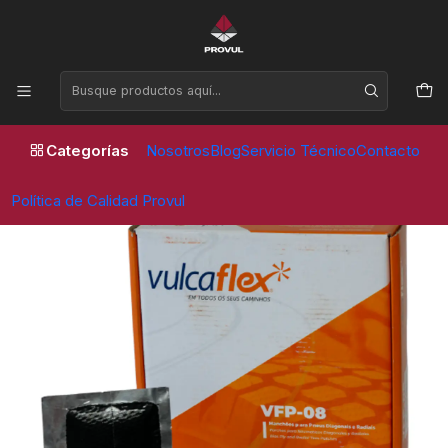
Horario de atención Lunes a Viernes de 09:00 a 17:30 horas
Inicio
Parches
Vulcaflex
PARCHE VULCAFLEX VFP 08 (100 UNID) - VULCAFLEX
Categorías
Nosotros
Blog
Servicio Técnico
Contacto
Política de Calidad Provul