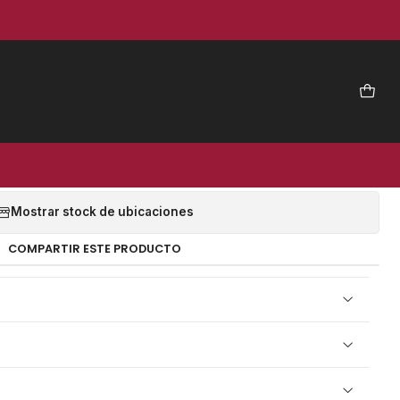
|
CAFLEX VF 04 120 MM (10
UNID)
EGAR AL CARRO
COMPRAR AHORA
Mostrar stock de ubicaciones
COMPARTIR ESTE PRODUCTO