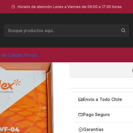
 UNID)
Horario de atención Lunes a Viernes de 09:00 a 17:30 horas
PARCHE VUL
AGR
a de Calidad Provul
Cantidad
Envío a Todo Chile
Pago Seguro
Garantías