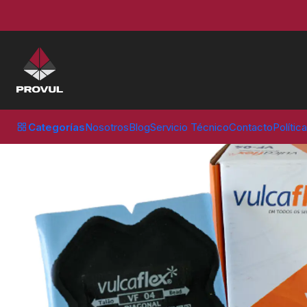
Inicio
Parches
Vulcaflex
PARCHE VULCAFLEX VF 04 120 MM (10
Categorías
Nosotros
Blog
Servicio Técnico
Contacto
Polític