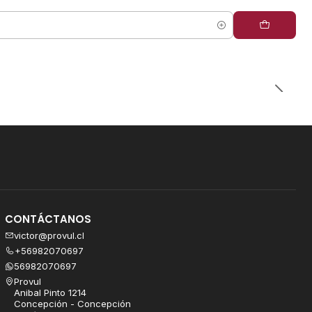
CONTÁCTANOS
victor@provul.cl
+56982070697
56982070697
Provul
Anibal Pinto 1214
Concepción - Concepción