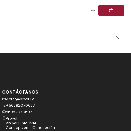
CONTÁCTANOS
victor@provul.cl
+56982070697
56982070697
Provul
Anibal Pinto 1214
Concepción - Concepción