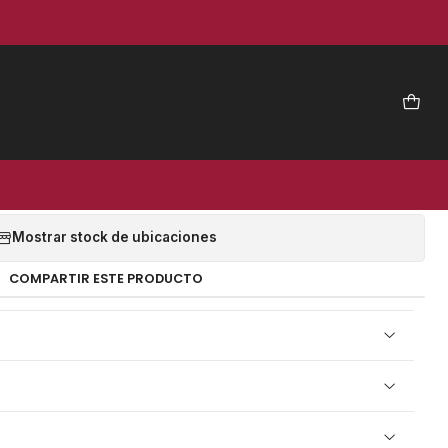
|
CAFLEX VF 06 240 MM (10
UNID)
EGAR AL CARRO
COMPRAR AHORA
Mostrar stock de ubicaciones
COMPARTIR ESTE PRODUCTO