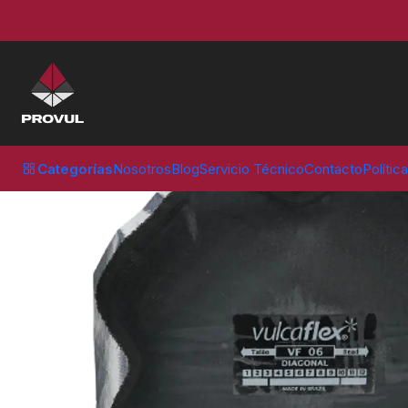
Inicio
Parches
Vulcaflex
PARCHE VULCAFLEX VF 06 240 MM (10
Categorías
Nosotros
Blog
Servicio Técnico
Contacto
Polític