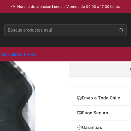
 UNID)
Horario de atención Lunes a Viernes de 09:00 a 17:30 horas
PARCHE VUL
AGR
a de Calidad Provul
Cantidad
Envío a Todo Chile
Pago Seguro
Garantías