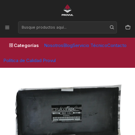
Horario de atención Lunes a Viernes de 09:00 a 17:30 horas
Inicio
Parches
Vulcaflex
PARCHE VULCAFLEX REC 142 130 X 260 MM (10 UNID)
Categorías
Nosotros
Blog
Servicio Técnico
Contacto
Política de Calidad Provul