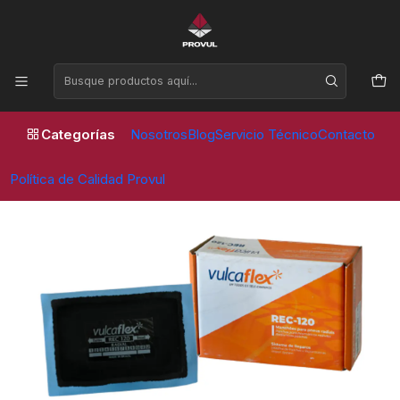
Horario de atención Lunes a Viernes de 09:00 a 17:30 horas
Inicio
Parches
Vulcaflex
PARCHE VULCAFLEX REC 120 RADIAL (10 UNID)
Categorías
Nosotros
Blog
Servicio Técnico
Contacto
Política de Calidad Provul