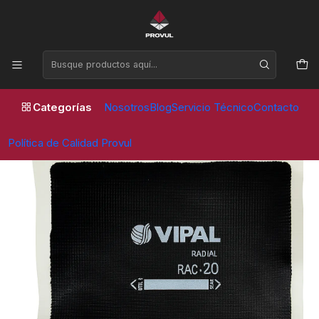
Horario de atención Lunes a Viernes de 09:00 a 17:30 horas
Inicio
Parches
Vipal
PARCHE RAC 20 RADIAL 120 X 80MM 2 TL (20 UNID) - VIPAL
Categorías
Nosotros
Blog
Servicio Técnico
Contacto
Política de Calidad Provul