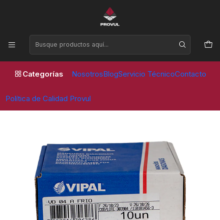
Horario de atención Lunes a Viernes de 09:00 a 17:30 horas
Inicio
Parches
Vipal
PARCHE VD 04 NEUMATICO 135 X 135MM 2 TL (10 UNID) -
VIPAL
Categorías
Nosotros
Blog
Servicio Técnico
Contacto
Política de Calidad Provul