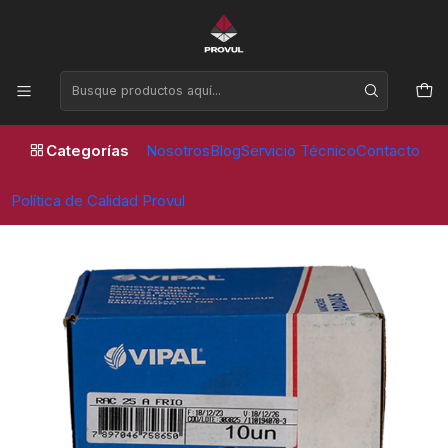
Horario de atención Lunes a Viernes de 09:00 a 17:30 horas
Inicio
Parches
Vipal
PARCHE RAC 25 RADIAL 125 X 115MM 3 TL (10 UNID) - VIPAL
Categorías
Nosotros
Blog
Servicio Técnico
Contacto
Política de Calidad Provul