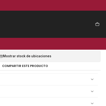
|
35 RADIAL 180 X 130MM 4TL
10 UNID) - VIPAL
EGAR AL CARRO
COMPRAR AHORA
Mostrar stock de ubicaciones
COMPARTIR ESTE PRODUCTO