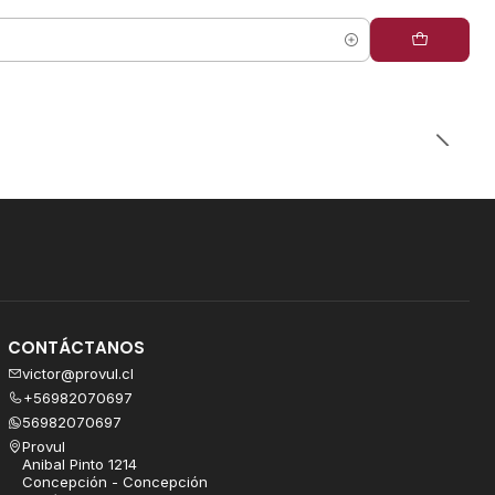
CONTÁCTANOS
victor@provul.cl
+56982070697
56982070697
Provul
Anibal Pinto 1214
Concepción - Concepción