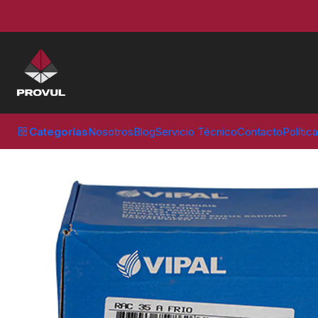
Inicio
Parches
Vipal
PARCHE RAC 35 RADIAL 180 X 130MM 4TL (1
Categorías
Nosotros
Blog
Servicio Técnico
Contacto
Polític