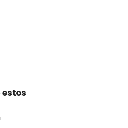
 estos
L