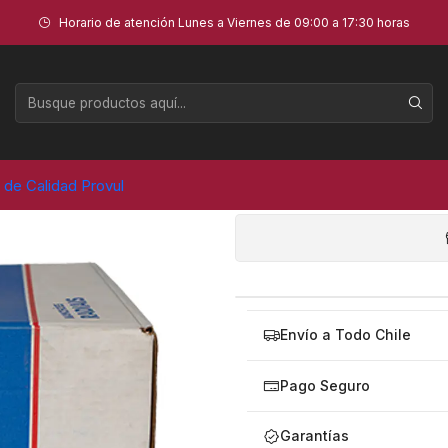
0 UNID) - VIPAL
Horario de atención Lunes a Viernes de 09:00 a 17:30 horas
PARCHE RAC 
(
AGR
a de Calidad Provul
Cantidad
Envío a Todo Chile
Pago Seguro
Garantías