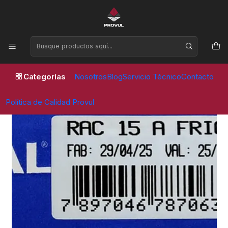
Horario de atención Lunes a Viernes de 09:00 a 17:30 horas
Inicio
Parches
Vipal
PARCHE RAC 15 RADIAL (20 UNID) - VIPAL
Categorías
Nosotros
Blog
Servicio Técnico
Contacto
Política de Calidad Provul