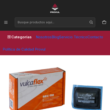
Horario de atención Lunes a Viernes de 09:00 a 17:30 horas
Inicio
Parches
Vulcaflex
PARCHE VULCAFLEX REC 110 RADIAL (20 UNID)
Categorías
Nosotros
Blog
Servicio Técnico
Contacto
Política de Calidad Provul