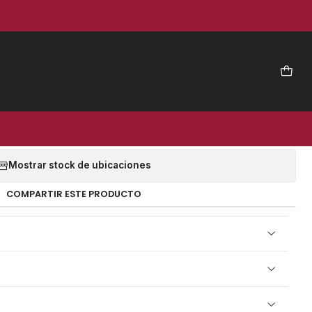
|
AFLEX VFP 04 (100 UNID) -
VULCAFLEX
EGAR AL CARRO
COMPRAR AHORA
Mostrar stock de ubicaciones
COMPARTIR ESTE PRODUCTO