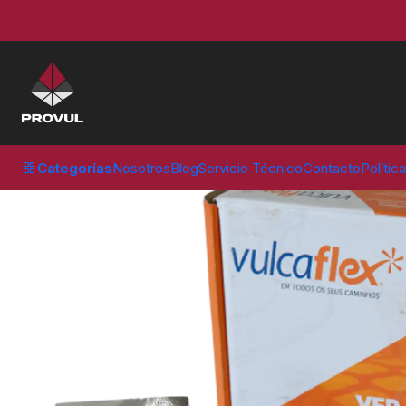
Inicio
Parches
Vulcaflex
PARCHE VULCAFLEX VFP 04 (100 UNID
Categorías
Nosotros
Blog
Servicio Técnico
Contacto
Polític