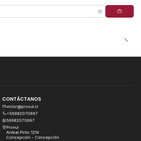
CONTÁCTANOS
victor@provul.cl
+56982070697
56982070697
Provul
Anibal Pinto 1214
Concepción - Concepción