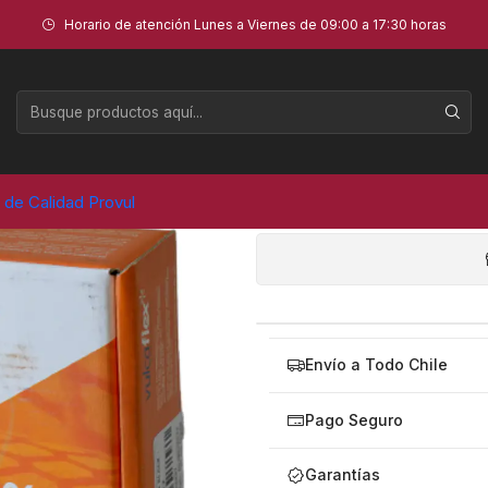
) - VULCAFLEX
Horario de atención Lunes a Viernes de 09:00 a 17:30 horas
PARCHE VULC
AGR
a de Calidad Provul
Cantidad
Envío a Todo Chile
Pago Seguro
Garantías