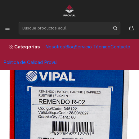
Horario de atención Lunes a Viernes de 09:00 a 17:30 horas
Inicio
Parches
Vipal
PARCHE R 02 50 MM (80 UNID) - VIPAL
Categorías
Nosotros
Blog
Servicio Técnico
Contacto
Política de Calidad Provul