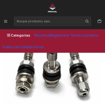
Horario de atención Lunes a Viernes de 09:00 a 17:30 horas
Inicio
Valvulas
Moto
VALVULA V 8 RECTA PERFIL BAJO MOTO – PACK 5 UNIDADES
Categorías
Nosotros
Blog
Servicio Técnico
Contacto
Política de Calidad Provul