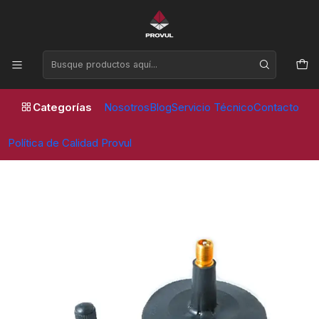
Horario de atención Lunes a Viernes de 09:00 a 17:30 horas
Inicio
Valvulas
Vehiculo Liviano
VALVULA TR 13 C/BASE GOMA (20 unidades)
Categorías
Nosotros
Blog
Servicio Técnico
Contacto
Política de Calidad Provul