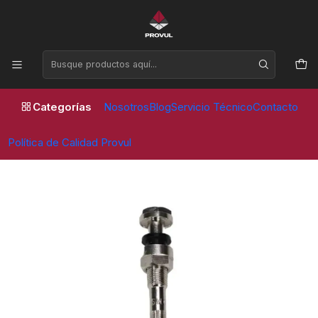
Horario de atención Lunes a Viernes de 09:00 a 17:30 horas
Inicio
Valvulas
Camion y Taxibus
VALVULA ALUMINIO 60MS8 (5 unidades)
Categorías
Nosotros
Blog
Servicio Técnico
Contacto
Política de Calidad Provul