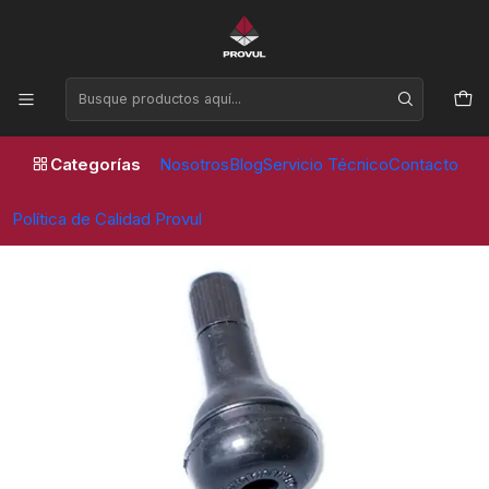
Horario de atención Lunes a Viernes de 09:00 a 17:30 horas
Inicio
Valvulas
Vehiculo Liviano
VALVULA TUBULAR TR 415 (100 unidades)
Categorías
Nosotros
Blog
Servicio Técnico
Contacto
Política de Calidad Provul