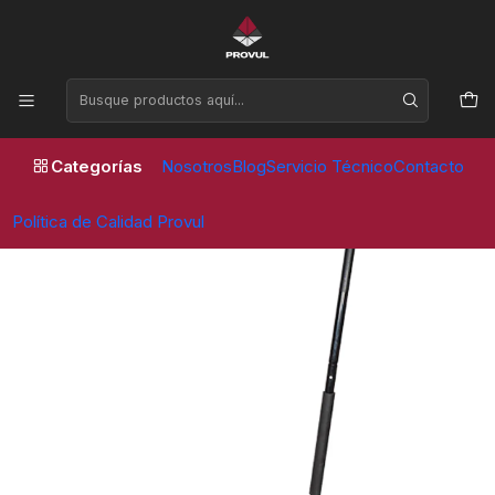
Horario de atención Lunes a Viernes de 09:00 a 17:30 horas
Inicio
Gatas
Tipo Caimán
GATA CAIMAN 3 TON PERFIL BAJO (HJ-LOW) - PVL
Categorías
Nosotros
Blog
Servicio Técnico
Contacto
Política de Calidad Provul