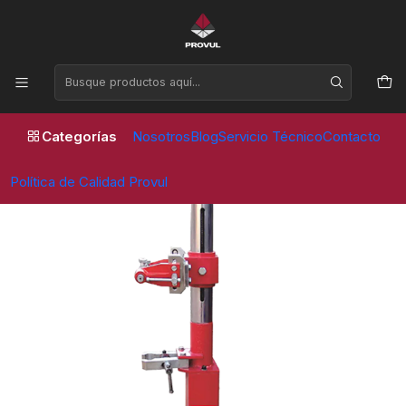
Horario de atención Lunes a Viernes de 09:00 a 17:30 horas
Inicio
Equipos de taller
Comprimidores de espirales
COMPRIMIDOR ESPIRALES (T01) PESADO - PVL
Categorías
Nosotros
Blog
Servicio Técnico
Contacto
Política de Calidad Provul