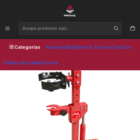
Horario de atención Lunes a Viernes de 09:00 a 17:30 horas
Inicio
Equipos de taller
Comprimidores de espirales
COMPRIMIDOR ESPIRALES (T03) - PVL
Categorías
Nosotros
Blog
Servicio Técnico
Contacto
Política de Calidad Provul