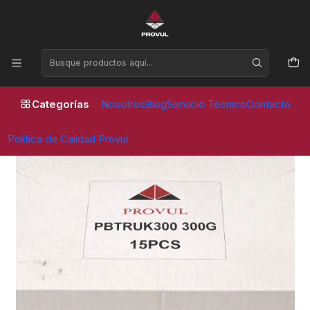
Horario de atención Lunes a Viernes de 09:00 a 17:30 horas
Inicio
Contrapesos
Camion
CONTRAPESO CAMION 300 GR (15 UNID)
Categorías
Nosotros
Blog
Servicio Técnico
Contacto
Política de Calidad Provul