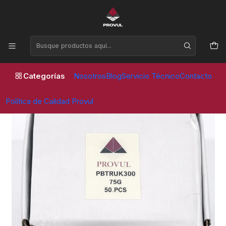
Horario de atención Lunes a Viernes de 09:00 a 17:30 horas
Inicio
Contrapesos
Camion
CONTRAPESO CAMION 75 GR (50 UNID)
Categorías
Nosotros
Blog
Servicio Técnico
Contacto
Política de Calidad Provul