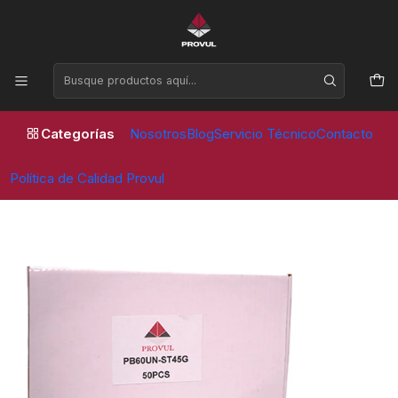
Horario de atención Lunes a Viernes de 09:00 a 17:30 horas
Inicio
Contrapesos
Fierro ST
CONTRAPESO 45 GR ST (50 UNID)
Categorías
Nosotros
Blog
Servicio Técnico
Contacto
Política de Calidad Provul