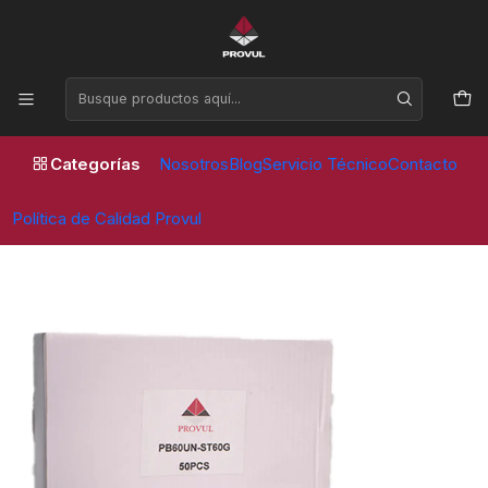
Horario de atención Lunes a Viernes de 09:00 a 17:30 horas
Inicio
Contrapesos
Fierro ST
CONTRAPESO 60 GR ST (50 UNID)
Categorías
Nosotros
Blog
Servicio Técnico
Contacto
Política de Calidad Provul