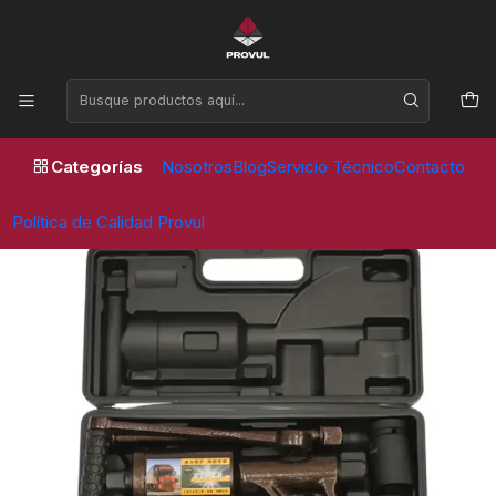
Horario de atención Lunes a Viernes de 09:00 a 17:30 horas
Inicio
Equipos de taller
MULTIPLICADOR DE TORQUE/ FUERZA 68:1 - PVL
Categorías
Nosotros
Blog
Servicio Técnico
Contacto
Política de Calidad Provul