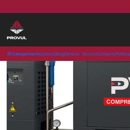
Inicio
Compresores
Tornillo
COMPRESOR TORNILLO 10 HP 300 L
Categorías
Nosotros
Blog
Servicio Técnico
Contacto
Polític