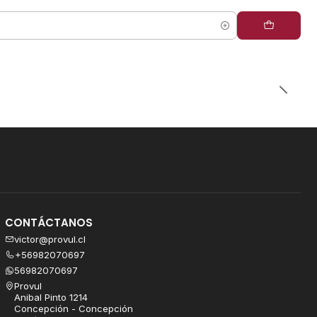
CONTÁCTANOS
victor@provul.cl
+56982070697
56982070697
Provul
Anibal Pinto 1214
Concepción - Concepción