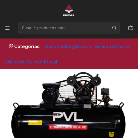
Horario de atención Lunes a Viernes de 09:00 a 17:30 horas
Inicio
Compresores
Piston
COMPRESOR DE PISTÓN PVL 3 HP – 200 L – CABEZAL EN V –
220 V / 50 Hz
Categorías
Nosotros
Blog
Servicio Técnico
Contacto
Política de Calidad Provul