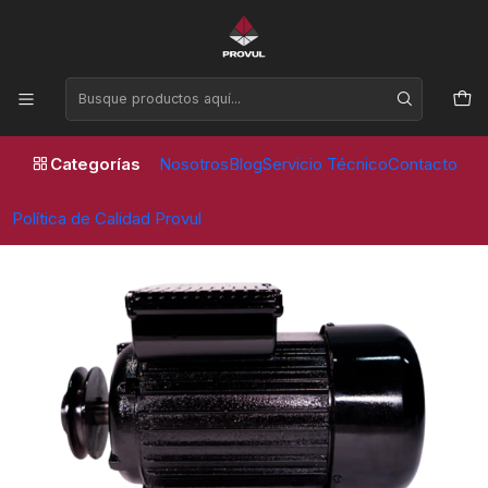
Horario de atención Lunes a Viernes de 09:00 a 17:30 horas
Inicio
Compresores
Repuestos
MOTOR COMPRESOR 3HP 200/300 PVL
Categorías
Nosotros
Blog
Servicio Técnico
Contacto
Política de Calidad Provul