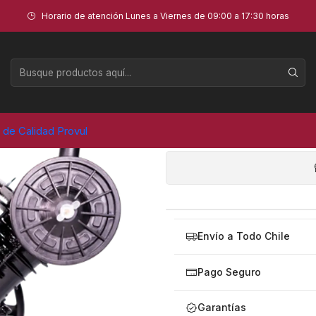
 3HP200/300 PVL
Horario de atención Lunes a Viernes de 09:00 a 17:30 horas
CABEZAL
AGR
a de Calidad Provul
Cantidad
Envío a Todo Chile
Pago Seguro
Garantías