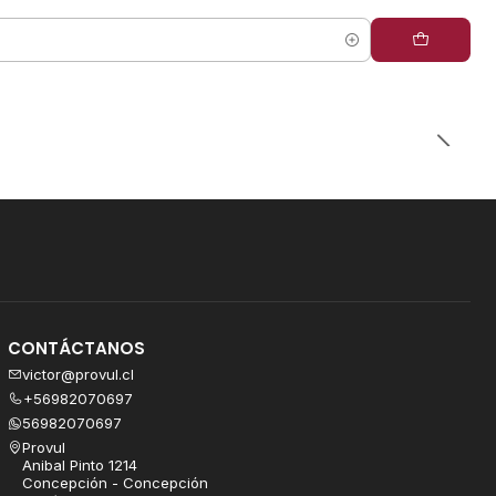
CONTÁCTANOS
victor@provul.cl
+56982070697
56982070697
Provul
Anibal Pinto 1214
Concepción - Concepción