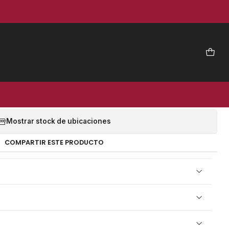
|
 3HP EN V COMPRESOR
3HP200/300 PVL
EGAR AL CARRO
COMPRAR AHORA
Mostrar stock de ubicaciones
COMPARTIR ESTE PRODUCTO