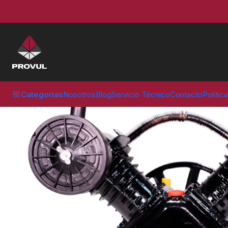
Inicio
Compresores
Repuestos
CABEZAL 3HP EN V COMPRESOR
Categorías
Nosotros
Blog
Servicio Técnico
Contacto
Polític